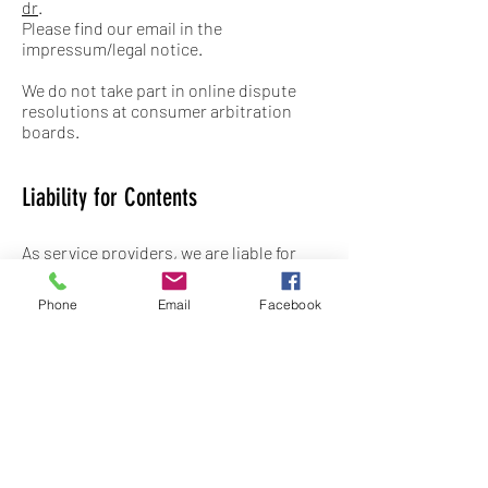
dr
.
Please find our email in the
impressum/legal notice.
We do not take part in online dispute
resolutions at consumer arbitration
boards.
Liability for Contents
As service providers, we are liable for
own contents of these websites
according to Sec. 7, paragraph 1 German
Phone
Email
Facebook
Telemedia Act (TMG). However, according
to Sec. 8 to 10 German Telemedia Act
(TMG), service providers are not
obligated to permanently monitor
submitted or stored information or to
search for evidences that indicate illegal
activities.
Legal obligations to removing
information or to blocking the use of